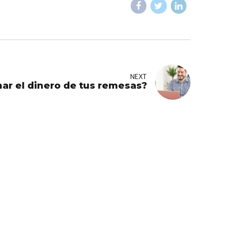
NEXT
r el dinero de tus remesas?